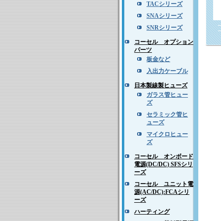
TACシリーズ
SNAシリーズ
SNRシリーズ
コーセル オプション
パーツ
板金など
入出力ケーブル
日本製線製ヒューズ
ガラス管ヒュー
ズ
セラミック管ヒ
ューズ
マイクロヒュー
ズ
コーセル オンボード
電源(DC/DC) SFSシリ
ーズ
コーセル ユニット電
源(AC/DC):FCAシリ
ーズ
ハーティング