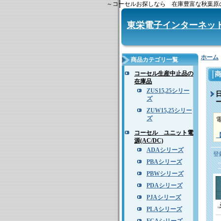
～コーセルお探しなら 在庫豊富な秋葉原の電子部品商
東栄電子インターネッ
ホーム
商品カテゴリ一覧
コーセル生産中止品の
在庫品
ZUS15,25シリー
ズ
ZUW15,25シリー
ズ
コーセル ユニット電
源(AC/DC)
ADAシリーズ
登
PBAシリーズ
PBWシリーズ
PDAシリーズ
PJAシリーズ
PLAシリーズ