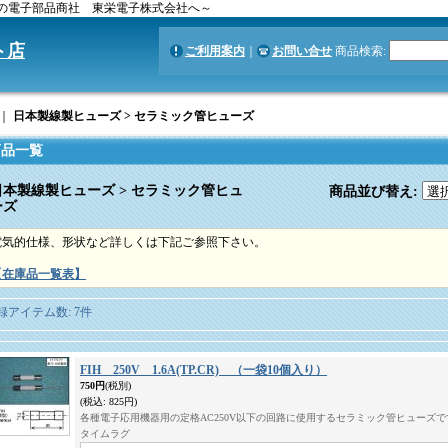
社 東栄電子株式会社へ～
ト店
ご利用案内
｜
お問い合せ
商品検索
:
｜
日本製線製ヒューズ > セラミック管ヒューズ
商品一覧
日本製線製ヒューズ > セラミック管ヒュ
商品並び替え
:
ーズ
電気的仕様、形状など詳しくは下記ご参照下さい。
【在庫品一覧表】
録アイテム数
:
7件
FIH 250V 1.6A(TP.CR) （一袋10個入り）
750円
(税別)
(税込
:
825円)
各種電子応用機器用の定格AC250V以下の回路に使用するセラミック管ヒューズです。 
タイムラグ