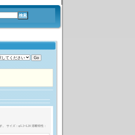
サイズ：φ5.2×L20 溶断特性：