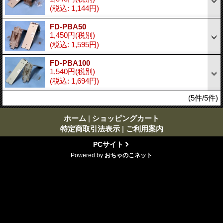
(税込
:
1,144円)
FD-PBA50
1,450円
(税別)
(税込
:
1,595円)
FD-PBA100
1,540円
(税別)
(税込
:
1,694円)
(5件/5件)
ホーム
|
ショッピングカート
特定商取引法表示
|
ご利用案内
PCサイト
Powered by
おちゃのこネット