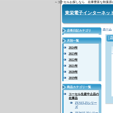
～コーセルお探しなら 在庫豊富な秋葉原の電子部品商
東栄電子インターネッ
ホーム
店長日記カテゴリ
月別一覧
2024年
2023年
2022年
2021年
2020年
2019年
商品カテゴリ一覧
コーセル生産中止品の
在庫品
ZUS15,25シリー
ズ