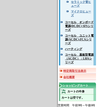
セラミック管ヒ
ューズ
マイクロヒュー
ズ
コーセル オンボード
電源(DC/DC) SFSシリ
ーズ
コーセル ユニット電
源(AC/DC):FCAシリ
ーズ
ハーティング
コーセル 基板型電源
（AC/DC）：LHAシ
リーズ
特定商取引法表示
会社概要
ショッピングカート
カートの中身
カートは空です。
営業時間 午前9時～午後6時